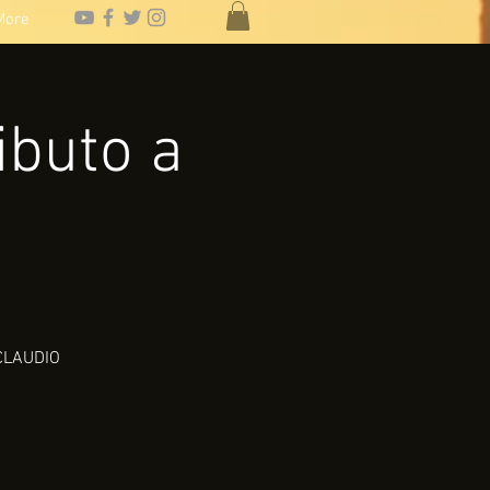
More
ibuto a
 CLAUDIO