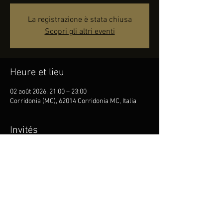
La registrazione è stata chiusa
Scopri gli altri eventi
Heure et lieu
02 août 2026, 21:00 – 23:00
Corridonia (MC), 62014 Corridonia MC, Italia
Invités
Voir tout
Partager cet événement