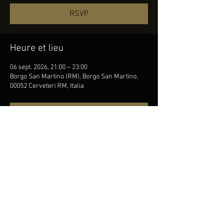
RSVP
Heure et lieu
06 sept. 2026, 21:00 – 23:00
Borgo San Martino (RM), Borgo San Martino,
00052 Cerveteri RM, Italia
RSVP
Partager cet événement