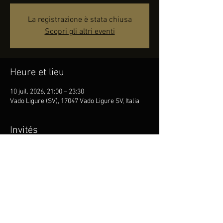
La registrazione è stata chiusa
Scopri gli altri eventi
Heure et lieu
10 juil. 2026, 21:00 – 23:30
Vado Ligure (SV), 17047 Vado Ligure SV, Italia
Invités
Voir tout
Partager cet événement