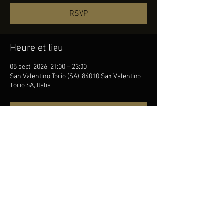
RSVP
Heure et lieu
05 sept. 2026, 21:00 – 23:00
San Valentino Torio (SA), 84010 San Valentino
Torio SA, Italia
RSVP
Partager cet événement