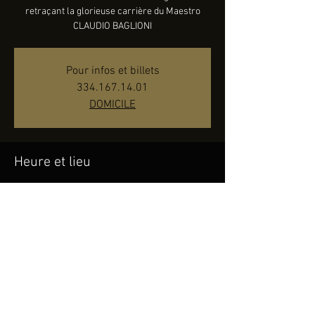
retraçant la glorieuse carrière du Maestro
CLAUDIO BAGLIONI
Pour infos et billets
334.167.14.01
DOMICILE
Heure et lieu
14 oct. 2022, 21:30
Théâtre Concordia - Venaria Reale (TO), Corso
Puccini, 10078 Venaria Reale TO, Italie
Partager cet événement