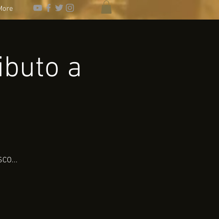
More
ibuto a
CO...