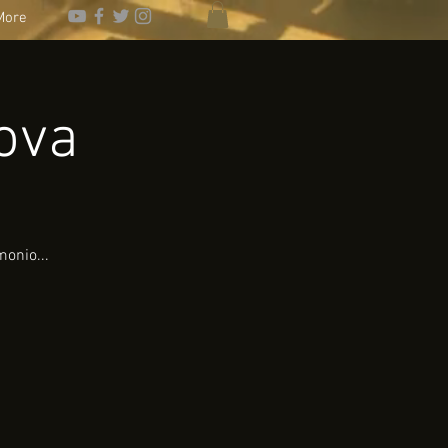
More
ova
onio...