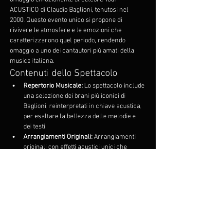
ACUSTICO di Claudio Baglioni, tenutosi nel 
2000. Questo evento unico si propone di 
rivivere le atmosfere e le emozioni che 
caratterizzarono quel periodo, rendendo 
omaggio a uno dei cantautori più amati della 
musica italiana.
Contenuti dello Spettacolo
Repertorio Musicale:
 Lo spettacolo include 
una selezione dei brani più iconici di 
Baglioni, reinterpretati in chiave acustica, 
per esaltare la bellezza delle melodie e 
dei testi.
Arrangiamenti Originali:
 Arrangiamenti 
originali con effetti acustici unici che 
rispettano l'essenza delle canzoni, ma le 
rivisitano con freschezza e creatività.
Narrativa e Storia:
 Durante lo spettacolo, 
Minerva racconta aneddoti e curiosità 
legate al Tour del 2000, offrendo al 
pubblico un'esperienza non solo 