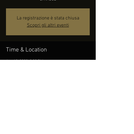
La registrazione è stata chiusa
Scopri gli altri eventi
Time & Location
Aug 12, 2023, 9:30 PM
Agnone, 86081 Agnone IS, Italia
Share this event