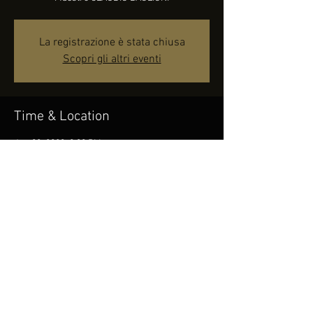
La registrazione è stata chiusa
Scopri gli altri eventi
Time & Location
Jun 03, 2023, 9:30 PM
Petacciato, 86038 Petacciato CB, Italia
Share this event