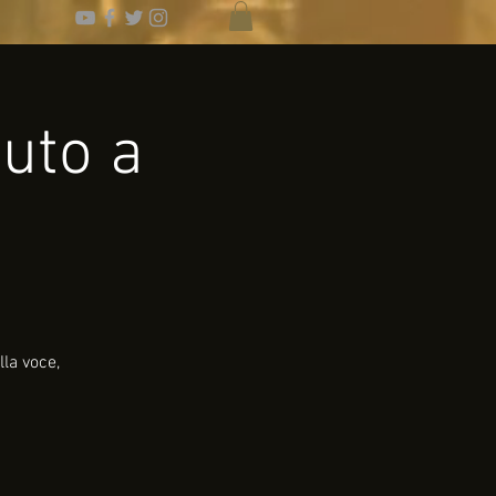
buto a
la voce,