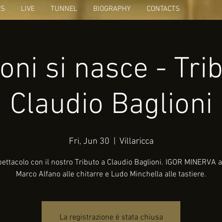
TS
LIVE
TUNNEL
BIOGRAPHY
CONTACTS
oni si nasce - Tri
Claudio Baglioni
Fri, Jun 30
  |  
Villaricca
ettacolo con il nostro Tributo a Claudio Baglioni. IGOR MINERVA al
Marco Alfano alle chitarre e Ludo Minchella alle tastiere.
La registrazione è stata chiusa