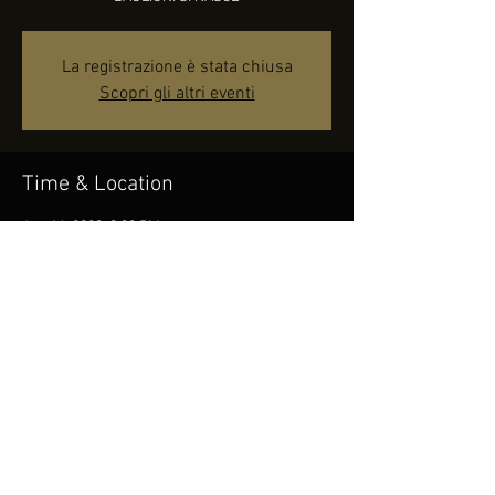
La registrazione è stata chiusa
Scopri gli altri eventi
Time & Location
Aug 16, 2023, 9:30 PM
Sora, 03039 Sora FR, Italia
Share this event