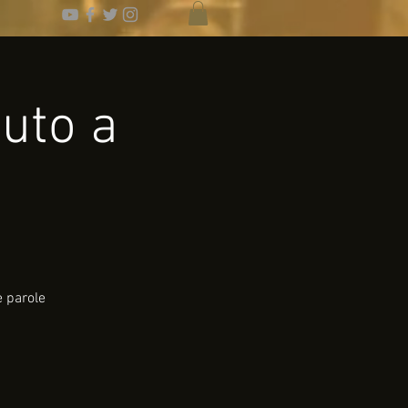
buto a
e parole