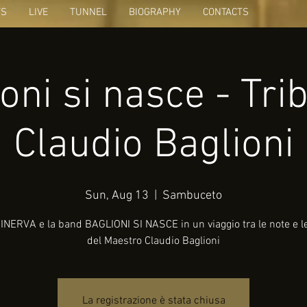
TS
LIVE
TUNNEL
BIOGRAPHY
CONTACTS
oni si nasce - Tri
Claudio Baglioni
Sun, Aug 13
  |  
Sambuceto
NERVA e la band BAGLIONI SI NASCE in un viaggio tra le note e l
del Maestro Claudio Baglioni
La registrazione è stata chiusa