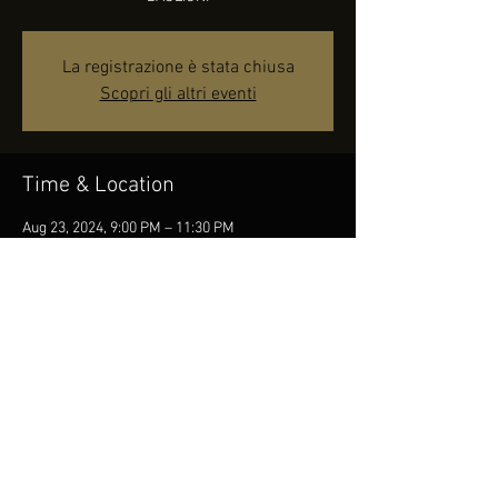
La registrazione è stata chiusa
Scopri gli altri eventi
Time & Location
Aug 23, 2024, 9:00 PM – 11:30 PM
Perugia, Piazza Valentino Martinelli, 06132
Perugia PG, Italia
Share this event