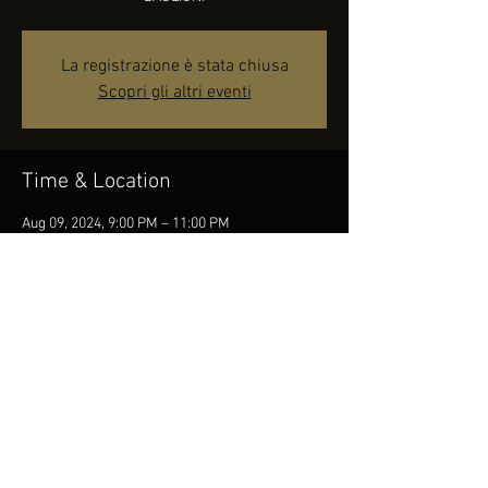
La registrazione è stata chiusa
Scopri gli altri eventi
Time & Location
Aug 09, 2024, 9:00 PM – 11:00 PM
Fonte Le Frassi di Salcito (CB), Contrada Fonte
Le Frassi, 86026 Salcito CB, Italia
Share this event