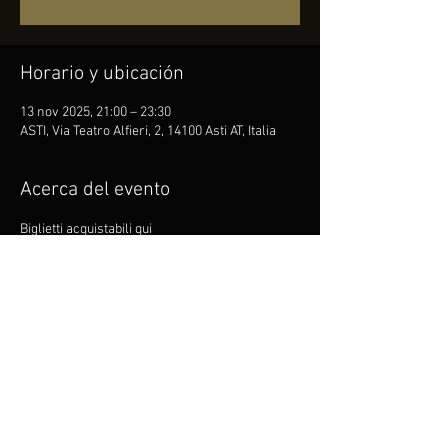
Horario y ubicación
13 nov 2025, 21:00 – 23:30
ASTI, Via Teatro Alfieri, 2, 14100 Asti AT, Italia
Acerca del evento
Biglietti acquistabili qui 
https://www.ticketone.it/artist/baglioni-si-
nasce/
Compartir este evento