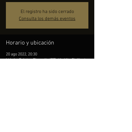
El registro ha sido cerrado
Consulta los demás eventos
Horario y ubicación
20 ago 2022, 20:30
Lido La Salata - Bisceglie (BT), Via Vito Siciliani,
8, 76011 Bisceglie BT, Italia
Compartir este evento