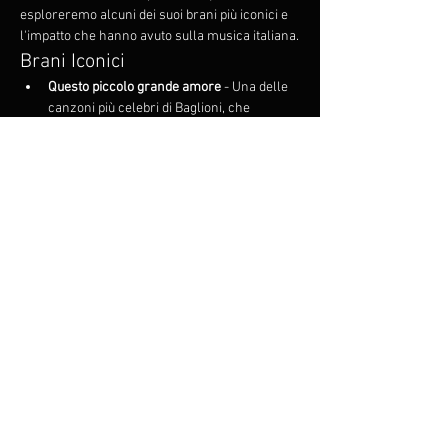
esploreremo alcuni dei suoi brani più iconici e 
l'impatto che hanno avuto sulla musica italiana.
Brani Iconici
Questo piccolo grande amore
 - Una delle 
canzoni più celebri di Baglioni, che 
racconta l'amore giovanile con una 
dolcezza unica.
Avrai
 - Un brano che esprime speranza e 
promesse, diventato un inno per molte 
generazioni.
Solo per te
 - Una dedica d'amore che 
rivela la profondità dei sentimenti umani.
Mostrar más
Compartir este evento