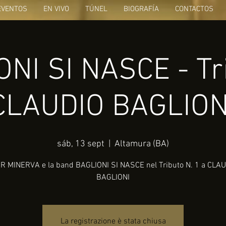
EVENTOS
EN VIVO
TÚNEL
BIOGRAFÍA
CONTACTOS
NI SI NASCE - Tr
CLAUDIO BAGLION
sáb, 13 sept
  |  
Altamura (BA)
R MINERVA e la band BAGLIONI SI NASCE nel Tributo N. 1 a CLA
BAGLIONI
La registrazione è stata chiusa