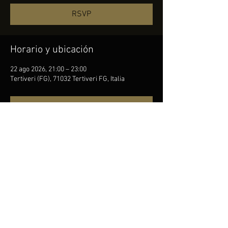
RSVP
Horario y ubicación
22 ago 2026, 21:00 – 23:00
Tertiveri (FG), 71032 Tertiveri FG, Italia
RSVP
Compartir este evento