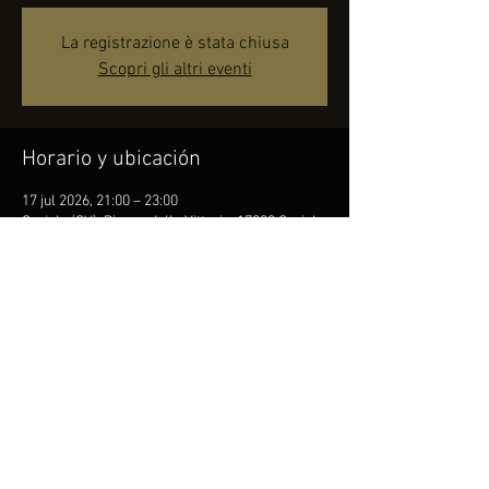
La registrazione è stata chiusa
Scopri gli altri eventi
Horario y ubicación
17 jul 2026, 21:00 – 23:00
Ceriale (SV), Piazza della Vittoria, 17023 Ceriale
SV, Italia
Compartir este evento