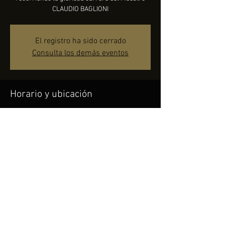
CLAUDIO BAGLIONI
El registro ha sido cerrado
Consulta los demás eventos
Horario y ubicación
09 sept 2022, 21:30
girar (FR), 03025 Gire FR, Italia
Compartir este evento