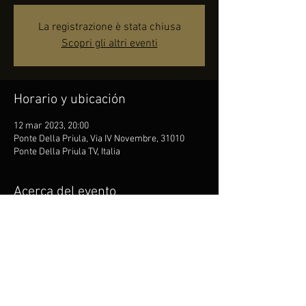
La registrazione è stata chiusa
Scopri gli altri eventi
Horario y ubicación
12 mar 2023, 20:00
Ponte Della Priula, Via IV Novembre, 31010
Ponte Della Priula TV, Italia
Acerca del evento
Per info e Prenotazioni contattare Giacomo al 
348 773 3555