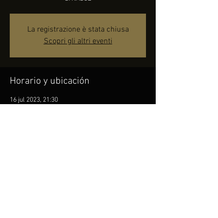
La registrazione è stata chiusa
Scopri gli altri eventi
Horario y ubicación
16 jul 2023, 21:30
Pietramontecorvino, 71038 Pietramontecorvino
FG, Italia
Compartir este evento