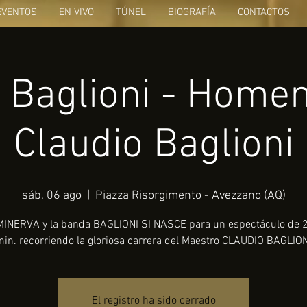
EVENTOS
EN VIVO
TÚNEL
BIOGRAFÍA
CONTACTOS
 Baglioni - Homen
Claudio Baglioni
sáb, 06 ago
  |  
Piazza Risorgimento - Avezzano (AQ)
MINERVA y la banda BAGLIONI SI NASCE para un espectáculo de 2
min. recorriendo la gloriosa carrera del Maestro CLAUDIO BAGLION
El registro ha sido cerrado