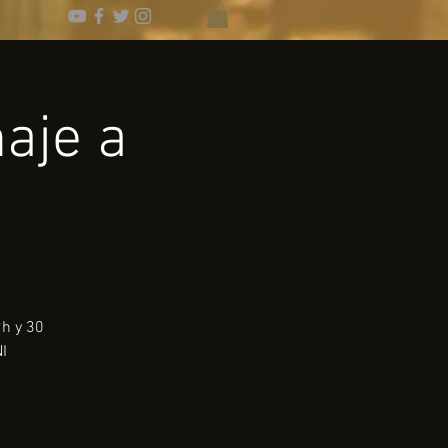
aje a
h y 30
I