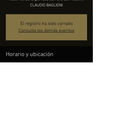
CLAUDIO BAGLIONI
El registro ha sido cerrado
Consulta los demás eventos
Horario y ubicación
07 ago 2022, 21:30
Alanno (PE), 65020 Alanno PE, Italia
Compartir este evento