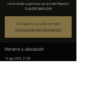
recorriendo la gloriosa carrera del Maestro
CLAUDIO BAGLIONI
El registro ha sido cerrado
Consulta los demás eventos
Horario y ubicación
12 ago 2022, 21:30
Piazza Repubblica - Misano Adriático, Piazza
della Repubblica, 47843 Misano Adriatico RN,
Italia
Compartir este evento