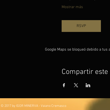
Mostrar más
RSVP
Google Maps se bloqueó debido a tus aj
Compartir este
© 2017 by IGOR MINERVA - Vaiano Cremasco