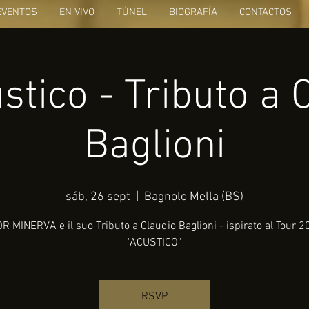
EVENTOS
EN VIVO
TÚNEL
BIOGRAFÍA
CONTACTOS
stico - Tributo a 
Baglioni
sáb, 26 sept
  |  
Bagnolo Mella (BS)
R MINERVA e il suo Tributo a Claudio Baglioni - ispirato al Tour 
"ACUSTICO"
RSVP