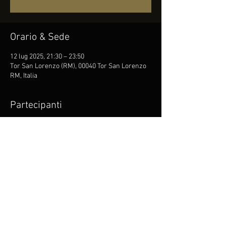
Orario & Sede
12 lug 2025, 21:30 – 23:50
Tor San Lorenzo (RM), 00040 Tor San Lorenzo
RM, Italia
Partecipanti
+ 4 altri partecipanti
Condividi questo evento