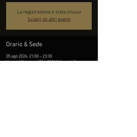
La registrazione è stata chiusa
Scopri gli altri eventi
Orario & Sede
05 ago 2026, 21:00 – 23:30
Vico del Gargano (FG), 71018 Vico del Gargano
FG, Italia
Condividi questo evento