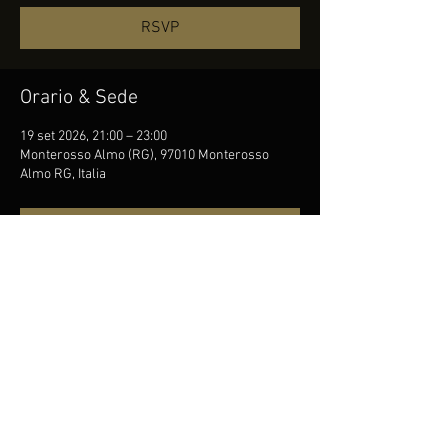
RSVP
Orario & Sede
19 set 2026, 21:00 – 23:00
Monterosso Almo (RG), 97010 Monterosso
Almo RG, Italia
RSVP
Condividi questo evento