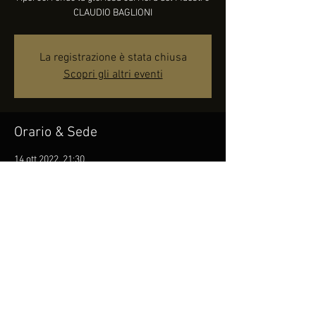
CLAUDIO BAGLIONI
La registrazione è stata chiusa
Scopri gli altri eventi
Orario & Sede
14 ott 2022, 21:30
Venaria Reale, Corso Puccini, 10078 Venaria
Reale TO, Italia
Condividi questo evento