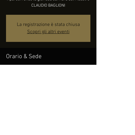
CLAUDIO BAGLIONI
La registrazione è stata chiusa
Scopri gli altri eventi
Orario & Sede
02 set 2022, 21:30
Castelfidardo, 60022 Castelfidardo AN, Italia
Condividi questo evento