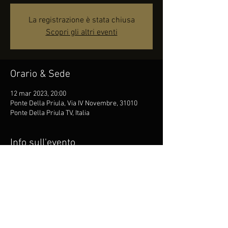
La registrazione è stata chiusa
Scopri gli altri eventi
Orario & Sede
12 mar 2023, 20:00
Ponte Della Priula, Via IV Novembre, 31010
Ponte Della Priula TV, Italia
Info sull'evento
Per info e Prenotazioni contattare Giacomo al 
348 773 3555