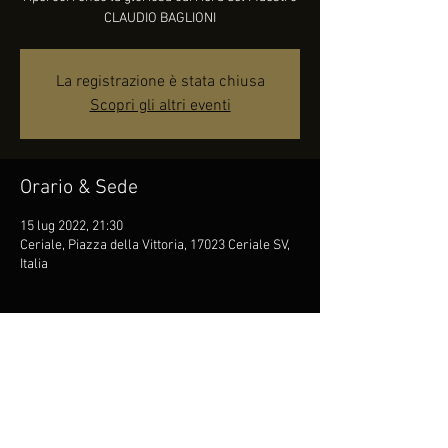
CLAUDIO BAGLIONI
La registrazione è stata chiusa
Scopri gli altri eventi
Orario & Sede
15 lug 2022, 21:30
Ceriale, Piazza della Vittoria, 17023 Ceriale SV,
Italia
Partecipanti
Vedi tutto