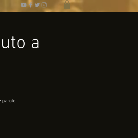
buto a
e parole