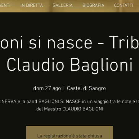
VENTI
IN DIRETTA
GALLERIA
BIOGRAFIA
CONTATTI
oni si nasce - Tri
Claudio Baglioni
dom 27 ago
  |  
Castel di Sangro
NERVA e la band BAGLIONI SI NASCE in un viaggio tra le note e l
del Maestro CLAUDIO BAGLIONI
La registrazione è stata chiusa