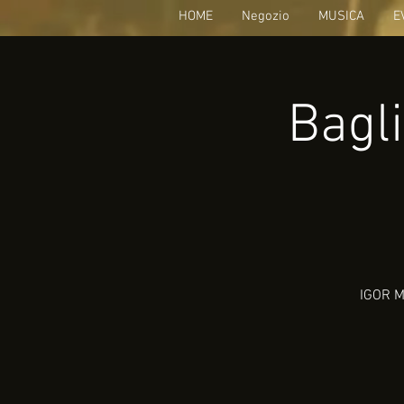
HOME
Negozio
MUSICA
E
Bagli
IGOR MI