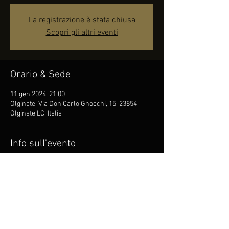
La registrazione è stata chiusa
Scopri gli altri eventi
Orario & Sede
11 gen 2024, 21:00
Olginate, Via Don Carlo Gnocchi, 15, 23854
Olginate LC, Italia
Info sull'evento
Per prenotazioni 
http://www.cinemateatrojolly.it/musica/baglio
ni-si-nasce