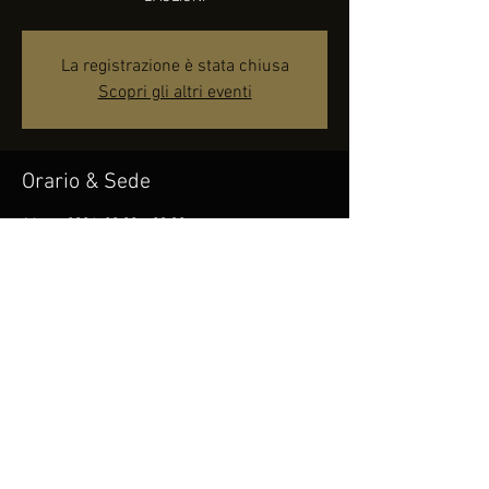
La registrazione è stata chiusa
Scopri gli altri eventi
Orario & Sede
16 ago 2024, 20:00 – 23:30
Lenola (LT), 04025 Lenola LT, Italia
Condividi questo evento