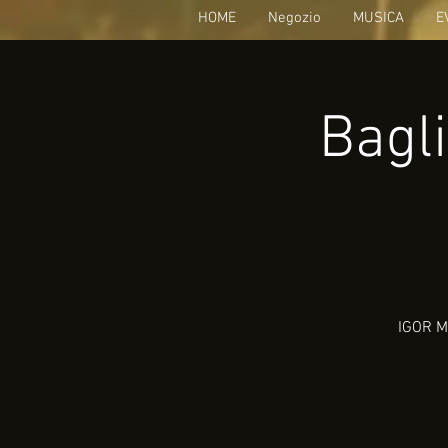
HOME
Negozio
MUSICA
E
Bagli
IGOR M