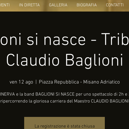
VENTI
IN DIRETTA
GALLERIA
BIOGRAFIA
CONTATTI
oni si nasce - Tri
Claudio Baglioni
ven 12 ago
  |  
Piazza Repubblica - Misano Adriatico
INERVA e la band BAGLIONI SI NASCE per uno spettacolo di 2h e 
ripercorrendo la gloriosa carriera del Maestro CLAUDIO BAGLIONI
La registrazione è stata chiusa